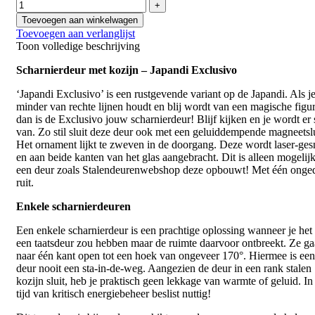
Toevoegen aan winkelwagen
Toevoegen aan verlanglijst
Toon volledige beschrijving
Scharnierdeur met kozijn – Japandi Exclusivo
‘Japandi Exclusivo’ is een rustgevende variant op de Japandi. Als j
minder van rechte lijnen houdt en blij wordt van een magische figur
dan is de Exclusivo jouw scharnierdeur! Blijf kijken en je wordt er s
van. Zo stil sluit deze deur ook met een geluiddempende magneetslu
Het ornament lijkt te zweven in de doorgang. Deze wordt laser-ge
en aan beide kanten van het glas aangebracht. Dit is alleen mogelij
een deur zoals Stalendeurenwebshop deze opbouwt! Met één onge
ruit.
Enkele scharnierdeuren
Een enkele scharnierdeur is een prachtige oplossing wanneer je het l
een taatsdeur zou hebben maar de ruimte daarvoor ontbreekt. Ze g
naar één kant open tot een hoek van ongeveer 170°. Hiermee is ee
deur nooit een sta-in-de-weg. Aangezien de deur in een rank stalen
kozijn sluit, heb je praktisch geen lekkage van warmte of geluid. In
tijd van kritisch energiebeheer beslist nuttig!