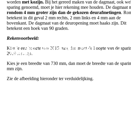
worden
met kozijn.
Bij het gereed maken van de dagmaat, ook we
sparing genoemd, moet je hier rekening mee houden. De dagmaat 
rondom 4 mm groter zijn dan de gekozen deurafmetingen
. Ro
betekent in dit geval 2 mm rechts, 2 mm links en 4 mm aan de
bovenkant. De dagmaat van de deuropening moet haaks zijn. Dit
betekent een hoek van 90 graden.
Rekenvoorbeeld:
RAL 9005 fijnstructuur zwart
Kies je een hoogte van 2015 mm, dan moet de hoogte van de spari
RAL 7016 fijnstructuur antractietgrijs
RAL 9004 fijnstructuur signaalzwart
RAL 7021 fijnstructuur zwartgrijs
Helder (standaard)
RAL 9016 mat wit
Smoke bronze
Smoke grijs
Mat
2019 mm zijn.
(standaard)
Kies je een breedte van 730 mm, dan moet de breedte van de spari
mm zijn.
Zie de afbeelding hieronder ter verduidelijking.