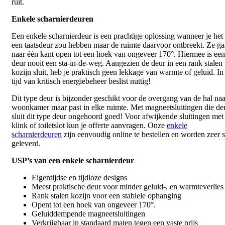
ruit.
Enkele scharnierdeuren
Een enkele scharnierdeur is een prachtige oplossing wanneer je het l
een taatsdeur zou hebben maar de ruimte daarvoor ontbreekt. Ze g
naar één kant open tot een hoek van ongeveer 170°. Hiermee is ee
deur nooit een sta-in-de-weg. Aangezien de deur in een rank stalen
kozijn sluit, heb je praktisch geen lekkage van warmte of geluid. In
tijd van kritisch energiebeheer beslist nuttig!
Dit type deur is bijzonder geschikt voor de overgang van de hal naa
woonkamer maar past in elke ruimte. Met magneetsluitingen die d
sluit dit type deur ongehoord goed! Voor afwijkende sluitingen met
klink of toiletslot kun je offerte aanvragen. Onze
enkele
scharnierdeuren
zijn eenvoudig online te bestellen en worden zeer s
geleverd.
USP’s van een enkele scharnierdeur
Eigentijdse en tijdloze designs
Meest praktische deur voor minder geluid-, en warmteverlies
Rank stalen kozijn voor een stabiele ophanging
Opent tot een hoek van ongeveer 170°.
Geluiddempende magneetsluitingen
Verkrijgbaar in standaard maten tegen een vaste prijs