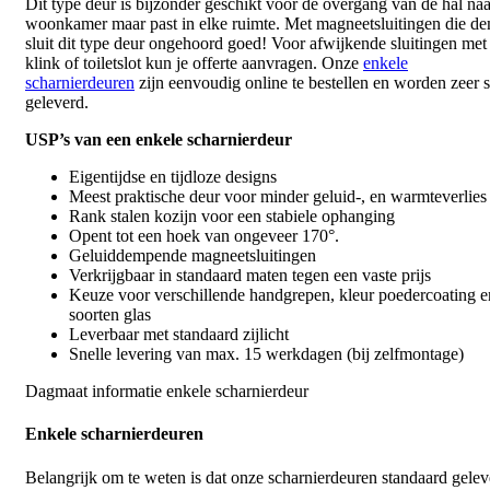
Dit type deur is bijzonder geschikt voor de overgang van de hal naa
woonkamer maar past in elke ruimte. Met magneetsluitingen die d
sluit dit type deur ongehoord goed! Voor afwijkende sluitingen met
klink of toiletslot kun je offerte aanvragen. Onze
enkele
scharnierdeuren
zijn eenvoudig online te bestellen en worden zeer s
geleverd.
USP’s van een enkele scharnierdeur
Eigentijdse en tijdloze designs
Meest praktische deur voor minder geluid-, en warmteverlies
Rank stalen kozijn voor een stabiele ophanging
Opent tot een hoek van ongeveer 170°.
Geluiddempende magneetsluitingen
Verkrijgbaar in standaard maten tegen een vaste prijs
Keuze voor verschillende handgrepen, kleur poedercoating e
soorten glas
Leverbaar met standaard zijlicht
Snelle levering van max. 15 werkdagen (bij zelfmontage)
Dagmaat informatie enkele scharnierdeur
Enkele scharnierdeuren
Belangrijk om te weten is dat onze scharnierdeuren standaard gelev