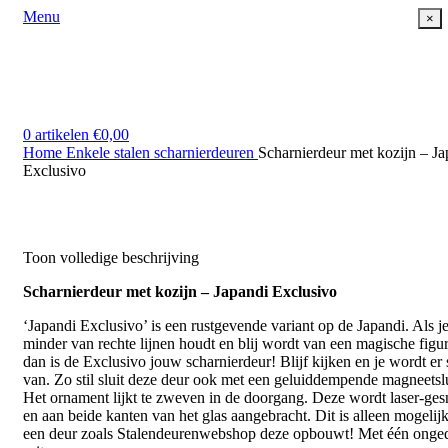
Menu
×
0
artikelen
€
0,00
Home
Enkele stalen scharnierdeuren
Scharnierdeur met kozijn – Ja
Exclusivo
Klik om te vergroten
Toon volledige beschrijving
Scharnierdeur met kozijn – Japandi Exclusivo
‘Japandi Exclusivo’ is een rustgevende variant op de Japandi. Als j
minder van rechte lijnen houdt en blij wordt van een magische figur
dan is de Exclusivo jouw scharnierdeur! Blijf kijken en je wordt er s
van. Zo stil sluit deze deur ook met een geluiddempende magneetslu
Het ornament lijkt te zweven in de doorgang. Deze wordt laser-ge
en aan beide kanten van het glas aangebracht. Dit is alleen mogelij
een deur zoals Stalendeurenwebshop deze opbouwt! Met één onge